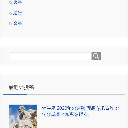
火星
逆行
金星
最近の投稿
牡牛座 2020年の運勢 理想を求る旅で
学び成長と知恵を得る