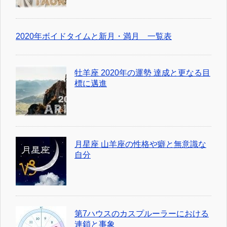
2020年ボイドタイムと新月・満月 一覧表
牡羊座 2020年の運勢 達成と更なる目
標に邁進
月星座 山羊座の性格や癖と無意識な
自分
第7ハウスのカスプルーラーにおける
連鎖と事象