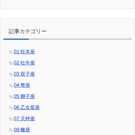
記事カテゴリー
01 牡羊座
02 牡牛座
03 双子座
04 蟹座
05 獅子座
06 乙女星座
07 天秤座
08 蠍座