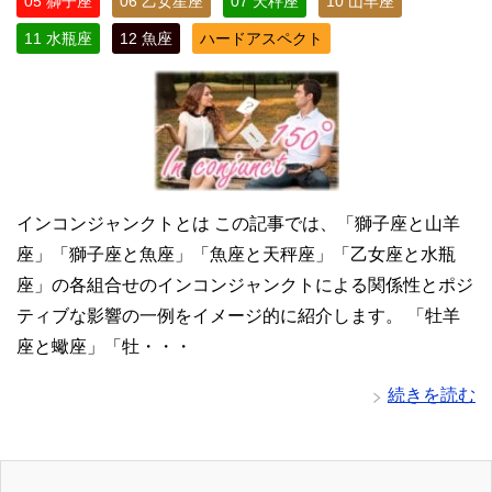
05 獅子座
06 乙女星座
07 天秤座
10 山羊座
11 水瓶座
12 魚座
ハードアスペクト
インコンジャンクトとは この記事では、「獅子座と山羊
座」「獅子座と魚座」「魚座と天秤座」「乙女座と水瓶
座」の各組合せのインコンジャンクトによる関係性とポジ
ティブな影響の一例をイメージ的に紹介します。 「牡羊
座と蠍座」「牡・・・
続きを読む