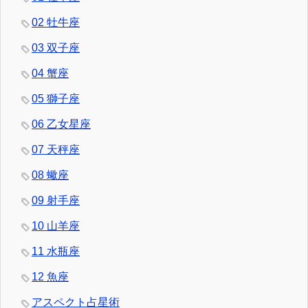
02 牡牛座
03 双子座
04 蟹座
05 獅子座
06 乙女星座
07 天秤座
08 蠍座
09 射手座
10 山羊座
11 水瓶座
12 魚座
アスペクト占星術