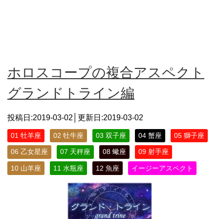
ホロスコープの複合アスペクト
グランドトライン編
投稿日:2019-03-02│更新日:
2019-03-02
01 牡羊座
02 牡牛座
03 双子座
04 蟹座
05 獅子座
06 乙女星座
07 天秤座
08 蠍座
09 射手座
10 山羊座
11 水瓶座
12 魚座
イージーアスペクト