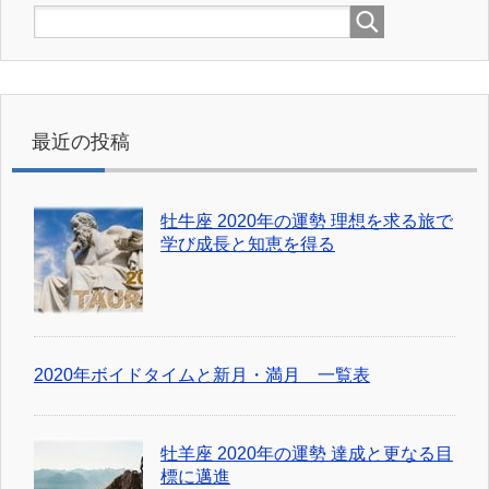
最近の投稿
牡牛座 2020年の運勢 理想を求る旅で
学び成長と知恵を得る
2020年ボイドタイムと新月・満月 一覧表
牡羊座 2020年の運勢 達成と更なる目
標に邁進