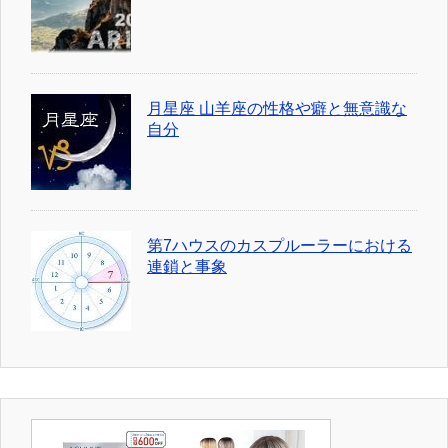
月星座 山羊座の性格や癖と無意識な
自分
第7ハウスのカスプルーラーにおける
連鎖と事象