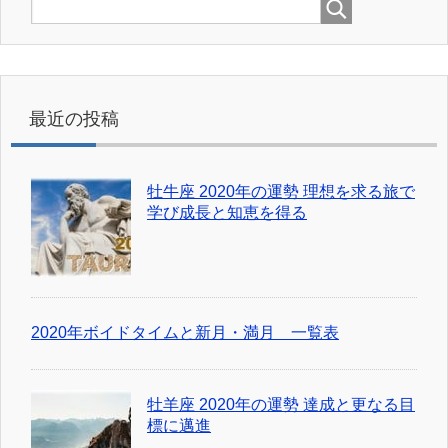
最近の投稿
牡牛座 2020年の運勢 理想を求る旅で
学び成長と知恵を得る
2020年ボイドタイムと新月・満月 一覧表
牡羊座 2020年の運勢 達成と更なる目
標に邁進