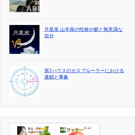
月星座 山羊座の性格や癖と無意識な
自分
第7ハウスのカスプルーラーにおける
連鎖と事象