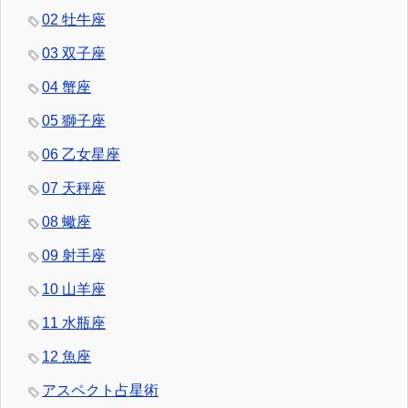
02 牡牛座
03 双子座
04 蟹座
05 獅子座
06 乙女星座
07 天秤座
08 蠍座
09 射手座
10 山羊座
11 水瓶座
12 魚座
アスペクト占星術