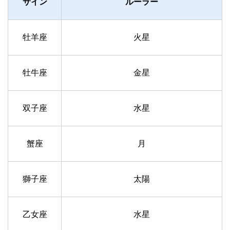
サイン
ルーラー
牡羊座
火星
牡牛座
金星
双子座
水星
蟹座
月
獅子座
太陽
乙女座
水星