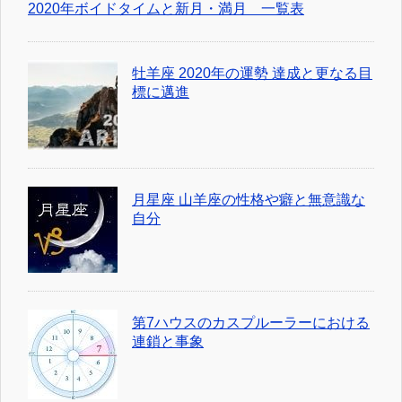
2020年ボイドタイムと新月・満月 一覧表
牡羊座 2020年の運勢 達成と更なる目
標に邁進
月星座 山羊座の性格や癖と無意識な
自分
第7ハウスのカスプルーラーにおける
連鎖と事象