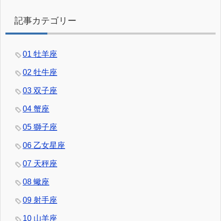
記事カテゴリー
01 牡羊座
02 牡牛座
03 双子座
04 蟹座
05 獅子座
06 乙女星座
07 天秤座
08 蠍座
09 射手座
10 山羊座