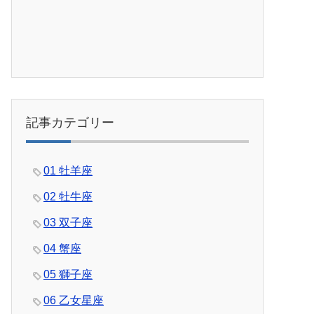
記事カテゴリー
01 牡羊座
02 牡牛座
03 双子座
04 蟹座
05 獅子座
06 乙女星座