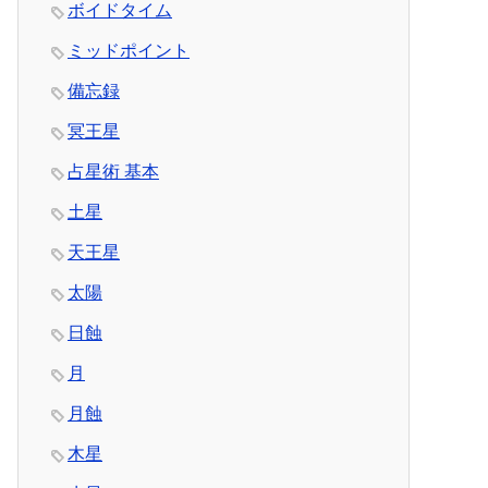
ボイドタイム
ミッドポイント
備忘録
冥王星
占星術 基本
土星
天王星
太陽
日蝕
月
月蝕
木星