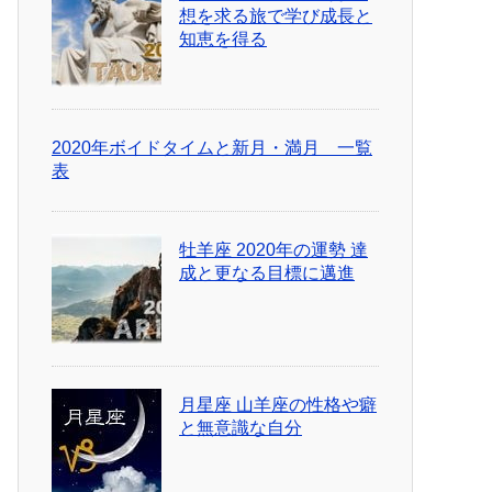
想を求る旅で学び成長と
知恵を得る
2020年ボイドタイムと新月・満月 一覧
表
牡羊座 2020年の運勢 達
成と更なる目標に邁進
月星座 山羊座の性格や癖
と無意識な自分