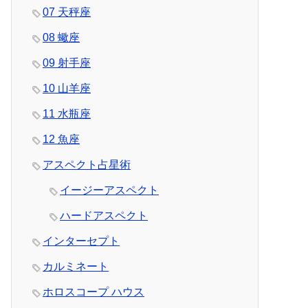
07 天秤座
08 蠍座
09 射手座
10 山羊座
11 水瓶座
12 魚座
アスペクト占星術
イージーアスペクト
ハードアスペクト
インターセプト
カルミネート
ホロスコープ ハウス