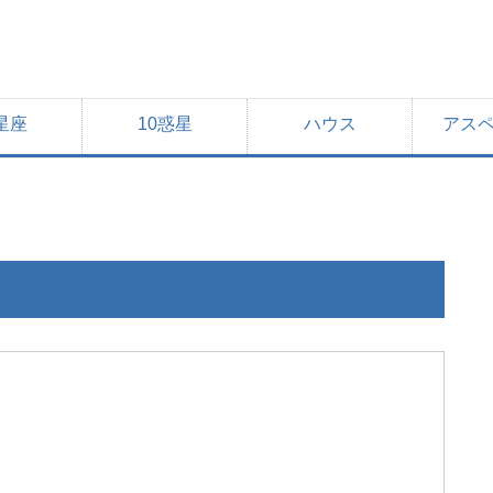
星座
10惑星
ハウス
アス