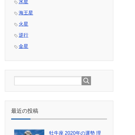
水星
海王星
火星
逆行
金星
最近の投稿
牡牛座 2020年の運勢 理