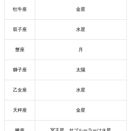
牡牛座
金星
双子座
水星
蟹座
月
獅子座
太陽
乙女座
水星
天秤座
金星
蠍座
冥王星、サブルーラーは火星