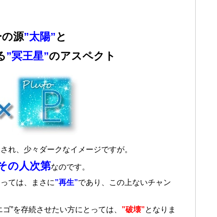
ーの源
”太陽”
と
る
”冥王星”
のアスペクト
とされ、少々ダークなイメージですが。
、その人次第
なのです。
とっては、まさに
”再生”
であり、この上ないチャン
エゴ”を存続させたい方にとっては、
”破壊”
となりま