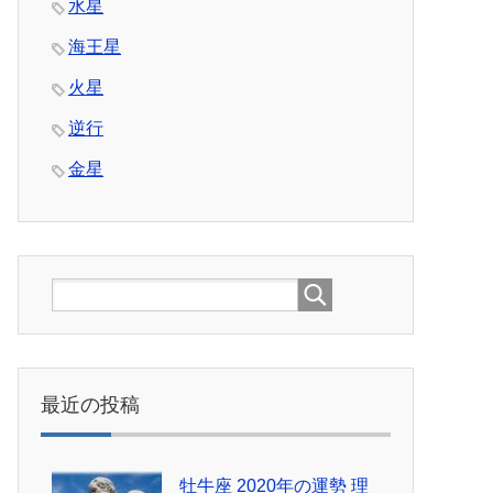
水星
海王星
火星
逆行
金星
最近の投稿
牡牛座 2020年の運勢 理