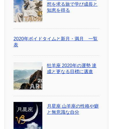
想を求る旅で学び成長と
知恵を得る
2020年ボイドタイムと新月・満月 一覧
表
牡羊座 2020年の運勢 達
成と更なる目標に邁進
月星座 山羊座の性格や癖
と無意識な自分