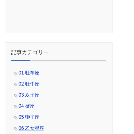
記事カテゴリー
01 牡羊座
02 牡牛座
03 双子座
04 蟹座
05 獅子座
06 乙女星座