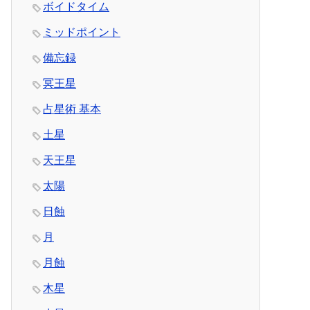
ボイドタイム
ミッドポイント
備忘録
冥王星
占星術 基本
土星
天王星
太陽
日蝕
月
月蝕
木星