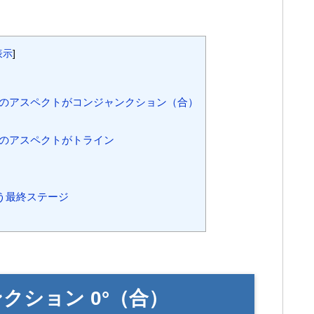
表示
]
星”のアスペクトがコンジャンクション（合）
”のアスペクトがトライン
う最終ステージ
クション 0°（合）