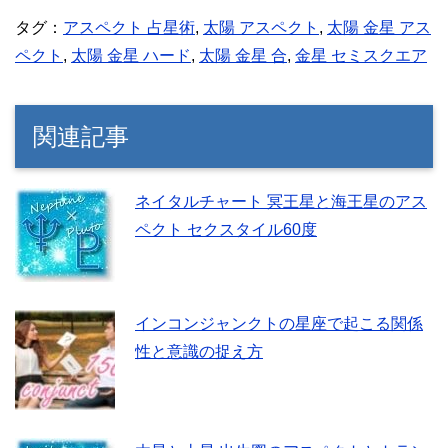
タグ：
アスペクト 占星術
,
太陽 アスペクト
,
太陽 金星 アス
ペクト
,
太陽 金星 ハード
,
太陽 金星 合
,
金星 セミスクエア
関連記事
ネイタルチャート 冥王星と海王星のアス
ペクト セクスタイル60度
インコンジャンクトの星座で起こる関係
性と意識の捉え方