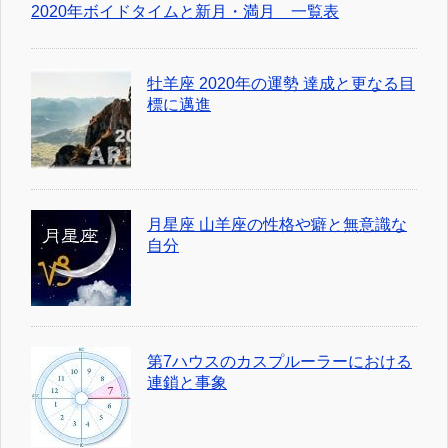
2020年ボイドタイムと新月・満月 一覧表
牡羊座 2020年の運勢 達成と更なる目
標に邁進
月星座 山羊座の性格や癖と無意識な
自分
第7ハウスのカスプルーラーにおける
連鎖と事象