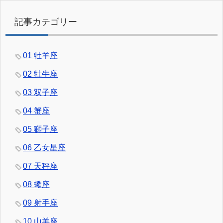
記事カテゴリー
01 牡羊座
02 牡牛座
03 双子座
04 蟹座
05 獅子座
06 乙女星座
07 天秤座
08 蠍座
09 射手座
10 山羊座